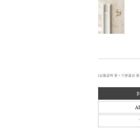
(상품금액
원 + 기본옵션
원