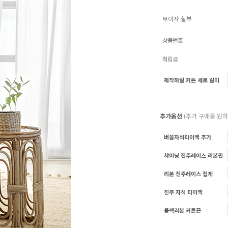
무이자 할부
상품번호
적립금
제작하실 커튼 세로 길이
추가옵션
(추가 구매를 원
버블자석타이백 추가
샤이닝 진주레이스 리본핀
리본 진주레이스 집게
진주 자석 타이백
블랙리본 커튼끈