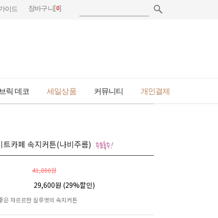
[
0
]
장바구니
가이드
브릭 데코
세일상품
커뮤니티
개인결제
이트카페 속지커튼(나비주름)
41,800원
29,600원 (
29
%할인)
좋은 챠르르한 실루엣의 속지커튼