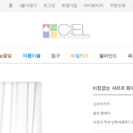
홈
+즐겨찾기
로그인
회원가입
마이페이지
주문조회
늘출발
여름이불
침구
씨
엘
키
즈
블라인드
패
비침없는 샤르르 화
소비자가격
할인 판매가
비침이 적어 단독사용하기 