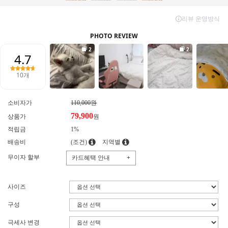
소비자가
110,000원
79,900
상품가
원
적립금
1%
배송비
(조건)
지역별
무이자 할부
카드혜택 안내
+
사이즈
구성
극세사 변경