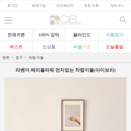
로그인
l
회원가입
l
마이페이지
l
주문 조회
l
장바구니
전체커튼
100% 암막
블라인드
여름침구
베스트
신상품
씨
엘
키
즈
오늘출발
분류
침구
차렵 이불
라벤더 베리플라워 먼지없는 차렵이불(아이보리)