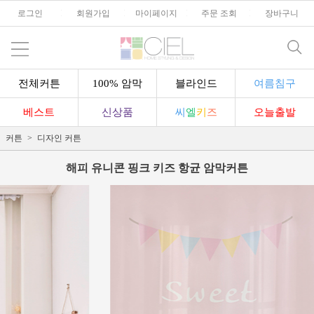
로그인
l
회원가입
l
마이페이지
l
주문 조회
l
장바구니
전체커튼
100% 암막
블라인드
여름침구
베스트
신상품
씨
엘
키
즈
오늘출발
커튼
디자인 커튼
해피 유니콘 핑크 키즈 항균 암막커튼