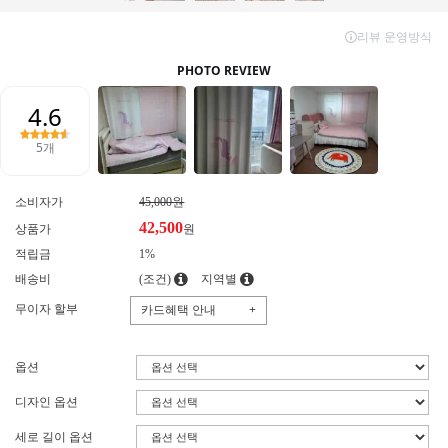
소비자가
45,000원
42,500
상품가
원
적립금
1%
배송비
(조건)
지역별
무이자 할부
카드혜택 안내
+
옵션
디자인 옵션
세로 길이 옵션