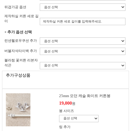
뒤겹가공 옵션
제작하실 커튼 세로 길
이
+ 추가 옵션 선택
린넨헬로우쿠션 추가
버블자석타이백 추가
블라썸 꽃커튼 리본자
석끈
추가구성상품
25mm 모던 캐슬 화이트 커튼봉
19,000
원
봉 사이즈
링 추가