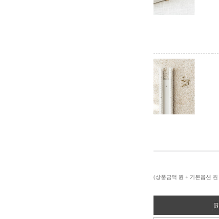
(상품금액
원 + 기본옵션
원