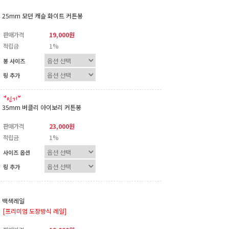
25mm 모던 캐슬 화이트 커튼봉
판매가격
19,000원
적립금
1%
봉 사이즈
링 추가
35mm 버클리 아이보리 커튼봉
판매가격
23,000원
적립금
1%
사이즈 옵션
링 추가
백색레일
[프리미엄 도장방식 레일]