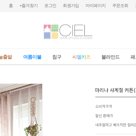
홈
+즐겨찾기
로그인
회원가입
마이페이지
주문조회
늘출발
여름이불
침구
씨
엘
키
즈
블라인드
패
마리나 사계절 커튼
소비자가격
할인 판매가
네추럴하고 베이직한 컬러감