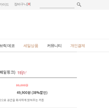
[
0
]
장바구니
가이드
브릭 데코
세일상품
커뮤니티
개인결제
(페일핑크)
80,000원
49,900원 (
38
%할인)
으로 공간을 화사하게 밝혀주는 커튼