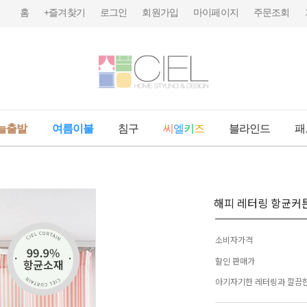
홈
+즐겨찾기
로그인
회원가입
마이페이지
주문조회
늘출발
여름이불
침구
씨
엘
키
즈
블라인드
패
해피 레터링 항균커
소비자가격
할인 판매가
아기자기한 레터링과 깔끔