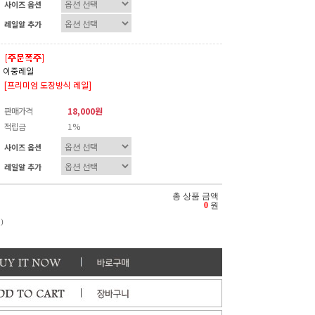
사이즈 옵션
레일알 추가
이중레일
[프리미엄 도장방식 레일]
판매가격
18,000원
적립금
1%
사이즈 옵션
레일알 추가
총 상품 금액
0
원
)