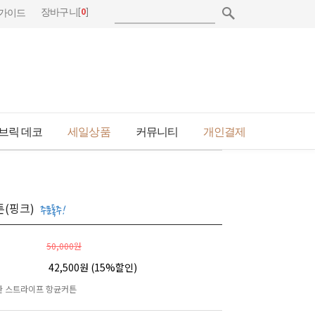
[
0
]
장바구니
가이드
브릭 데코
세일상품
커뮤니티
개인결제
튼(핑크)
50,000원
42,500원 (
15
%할인)
한 스트라이프 항균커튼