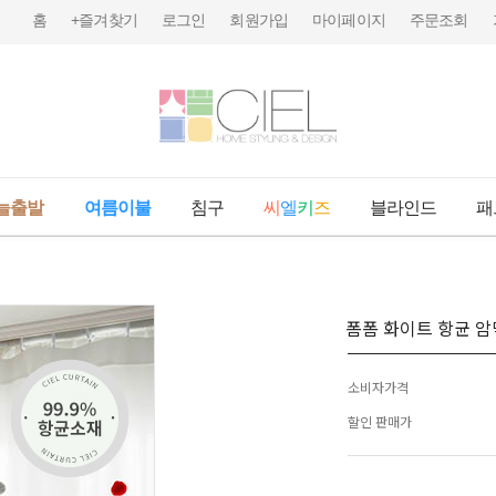
홈
+즐겨찾기
로그인
회원가입
마이페이지
주문조회
늘출발
여름이불
침구
씨
엘
키
즈
블라인드
패
폼폼 화이트 항균 
소비자가격
할인 판매가