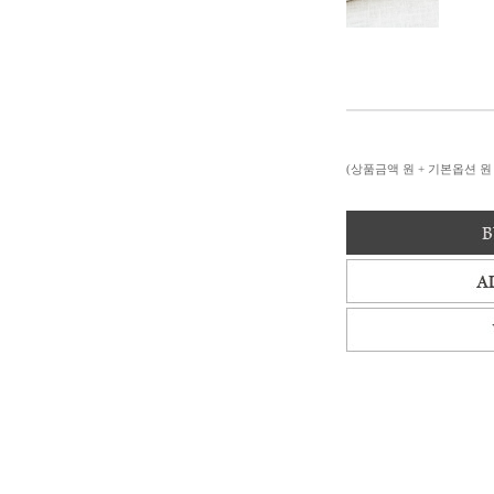
(상품금액
원 + 기본옵션
원