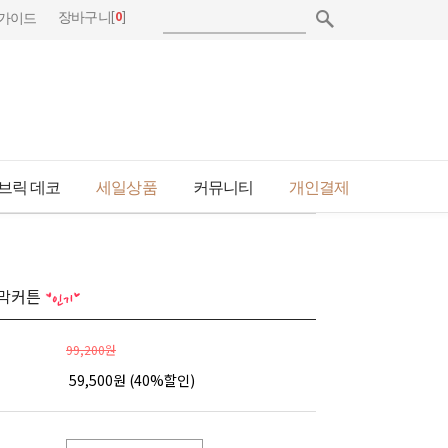
[
0
]
장바구니
가이드
브릭 데코
세일상품
커뮤니티
개인결제
암막커튼
99,200원
59,500원 (
40
%할인)