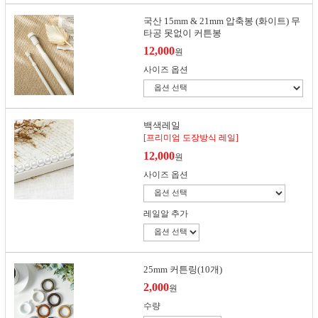
국산 15mm & 21mm 압축봉 (화이트) 무
타공 못없이 커튼봉
12,000
원
사이즈 옵션
백색레일
[프리미엄 도장방식 레일]
12,000
원
사이즈 옵션
레일알 추가
25mm 커튼링(10개)
2,000
원
수량