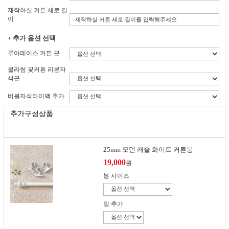
제작하실 커튼 세로 길
이
+ 추가 옵션 선택
루아레이스 커튼 끈
블라썸 꽃커튼 리본자
석끈
버블자석타이백 추가
추가구성상품
25mm 모던 캐슬 화이트 커튼봉
19,000
원
봉 사이즈
링 추가