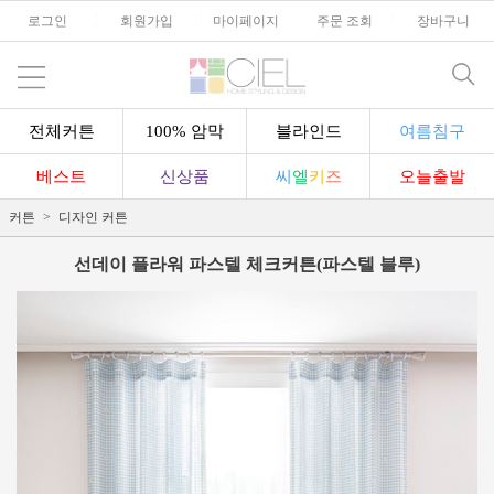
로그인
l
회원가입
l
마이페이지
l
주문 조회
l
장바구니
전체커튼
100% 암막
블라인드
여름침구
베스트
신상품
씨
엘
키
즈
오늘출발
커튼
디자인 커튼
선데이 플라워 파스텔 체크커튼(파스텔 블루)