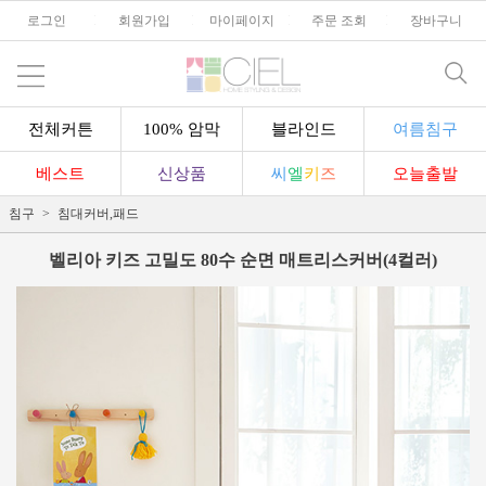
로그인
l
회원가입
l
마이페이지
l
주문 조회
l
장바구니
전체커튼
100% 암막
블라인드
여름침구
베스트
신상품
씨
엘
키
즈
오늘출발
침구
침대커버,패드
벨리아 키즈 고밀도 80수 순면 매트리스커버(4컬러)