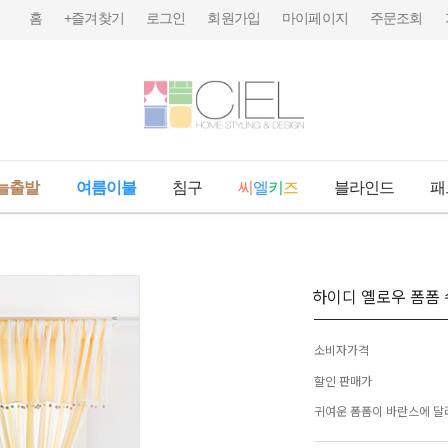
홈
+즐겨찾기
로그인
회원가입
마이페이지
주문조회
늘출발
여름이불
침구
씨
엘
키
즈
블라인드
패
하이디 옐로우 폼폼
소비자가격
할인 판매가
귀여운 폼폼이 바란스에 달