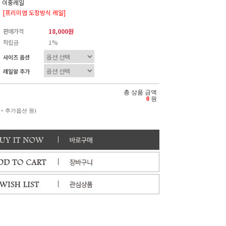
이중레일
[프리미엄 도장방식 레일]
판매가격
18,000원
적립금
1%
사이즈 옵션
레일알 추가
총 상품 금액
0
원
 + 추가옵션
원)