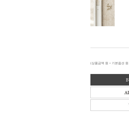
(상품금액
원 + 기본옵션
원