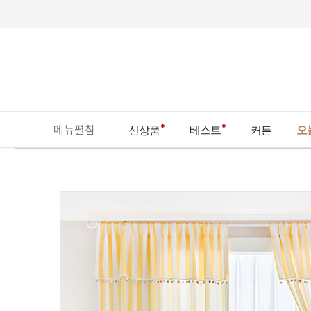
메뉴펼침
신상품
베스트
커튼
오