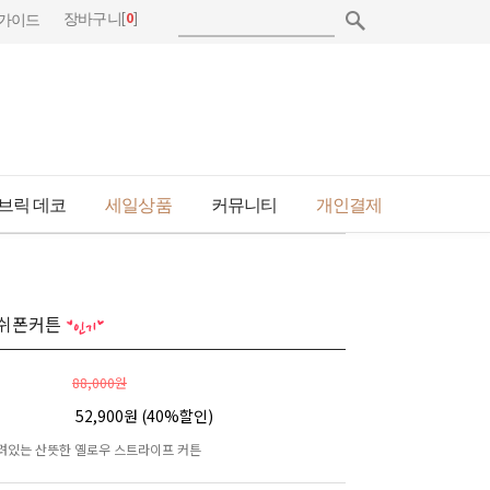
[
0
]
장바구니
가이드
브릭 데코
세일상품
커뮤니티
개인결제
 쉬폰커튼
88,000원
52,900원 (
40
%할인)
려있는 산뜻한 옐로우 스트라이프 커튼