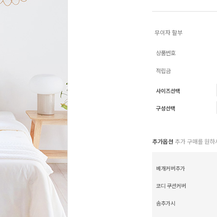
무이자 할부
상품번호
적립금
사이즈선택
구성선택
추가옵션
추가 구매를 원하
베개커버추가
코디 쿠션커버
솜추가시