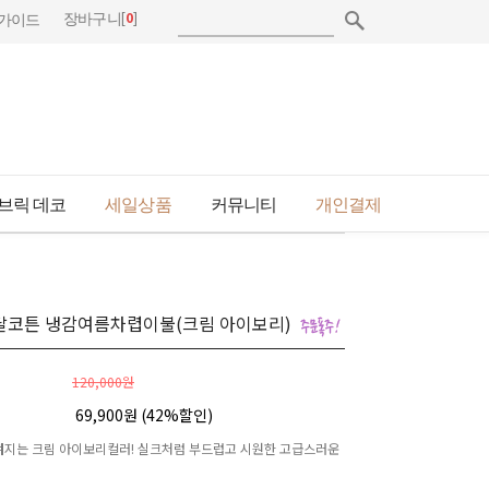
[
0
]
장바구니
가이드
브릭 데코
세일상품
커뮤니티
개인결제
달코튼 냉감여름차렵이불(크림 아이보리)
120,000원
69,900원 (
42
%할인)
지는 크림 아이보리컬러! 실크처럼 부드럽고 시원한 고급스러운