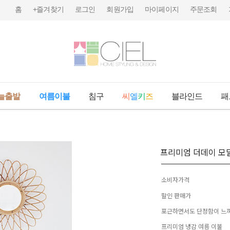
홈
+즐겨찾기
로그인
회원가입
마이페이지
주문조회
늘출발
여름이불
침구
씨
엘
키
즈
블라인드
패
프리미엄 더데이 모
소비자가격
할인 판매가
포근하면서도 단정함이 느껴
프리미엄 냉감 여름 이불