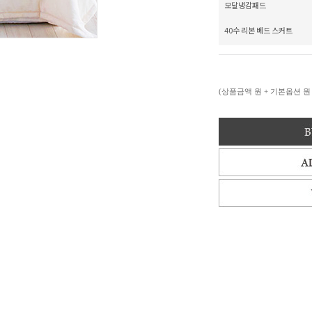
모달냉감패드
40수 리본 베드 스커트
(상품금액
원 + 기본옵션
원