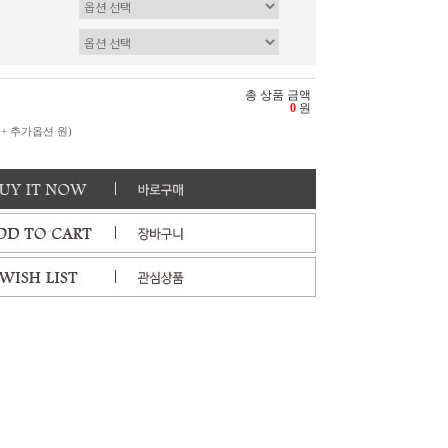
총 상품 금액
0
원
 + 추가옵션
원)