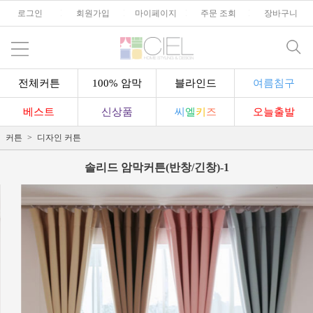
로그인
l
회원가입
l
마이페이지
l
주문 조회
l
장바구니
전체커튼
100% 암막
블라인드
여름침구
베스트
신상품
씨
엘
키
즈
오늘출발
커튼
디자인 커튼
솔리드 암막커튼(반창/긴창)-1