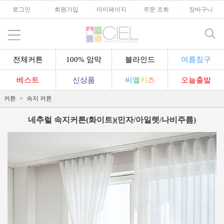
로그인
l
회원가입
l
마이페이지
l
주문 조회
l
장바구니
전체커튼
100% 암막
블라인드
여름침구
베스트
신상품
씨
엘
키
즈
오늘출발
커튼
속지 커튼
네추럴 속지커튼(화이트)(민자/아일렛/나비주름)