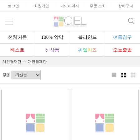
로그인
l
회원가입
l
마이페이지
l
주문 조회
l
장바구니
전체커튼
100% 암막
블라인드
여름침구
베스트
신상품
씨
엘
키
즈
오늘출발
개인결재란
개인결재란
정렬