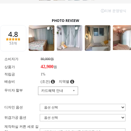
소비자가
80,000원
42,900
상품가
원
적립금
1%
배송비
(조건)
지역별
무이자 할부
카드혜택 안내
+
디자인 옵션
뒤겹가공 옵션
제작하실 커튼 세로 길