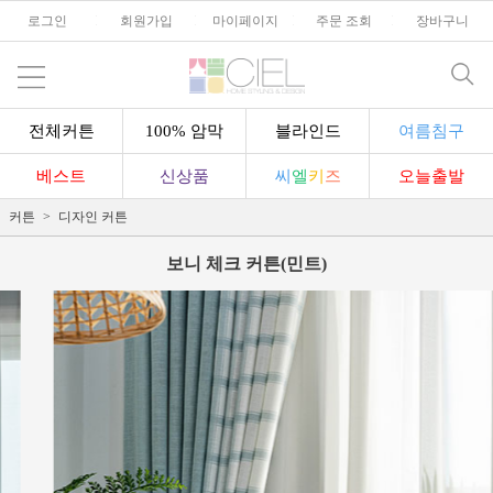
로그인
l
회원가입
l
마이페이지
l
주문 조회
l
장바구니
전체커튼
100% 암막
블라인드
여름침구
베스트
신상품
씨
엘
키
즈
오늘출발
커튼
디자인 커튼
보니 체크 커튼(민트)