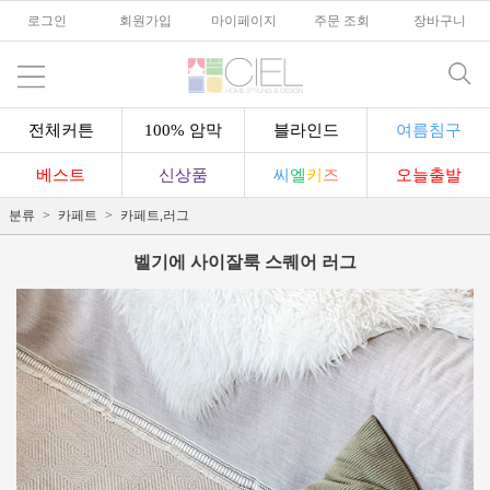
로그인
l
회원가입
l
마이페이지
l
주문 조회
l
장바구니
전체커튼
100% 암막
블라인드
여름침구
베스트
신상품
씨
엘
키
즈
오늘출발
분류
카페트
카페트,러그
벨기에 사이잘룩 스퀘어 러그