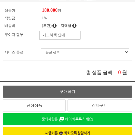
180,000
상품가
원
적립금
1%
배송비
(조건)
지역별
무이자 할부
카드혜택 안내
+
사이즈 옵션
0
원
총 상품 금액
구매하기
관심상품
장바구니