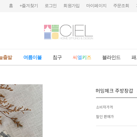
홈
+즐겨찾기
로그인
회원가입
마이페이지
주문조회
늘출발
여름이불
침구
씨
엘
키
즈
블라인드
패
허밍체크 주방장갑
소비자가격
할인 판매가