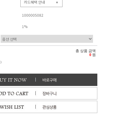
카드혜택 안내
+
1000005082
1%
총 상품 금액
0
원
)