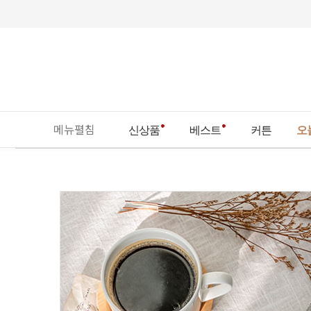
메뉴펼침
신상품
베스트
커튼
오