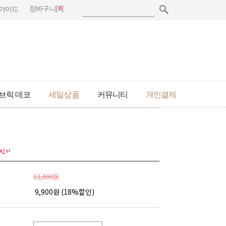
[
0
]
장바구니
가이드
브릭 데코
세일상품
커뮤니티
개인결제
12,000원
9,900원 (
18
%할인)