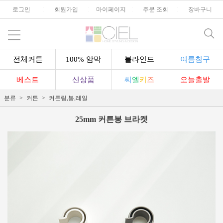
로그인
l
회원가입
l
마이페이지
l
주문 조회
l
장바구니
전체커튼
100% 암막
블라인드
여름침구
베스트
신상품
씨
엘
키
즈
오늘출발
분류
커튼
커튼링,봉,레일
25mm 커튼봉 브라켓