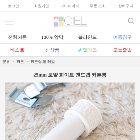
로그인
l
회원가입
l
마이페이지
l
주문 조회
l
장바구니
전체커튼
100% 암막
블라인드
여름침구
베스트
신상품
씨
엘
키
즈
오늘출발
분류
커튼
커튼링,봉,레일
25mm 로얄 화이트 앤드캡 커튼봉