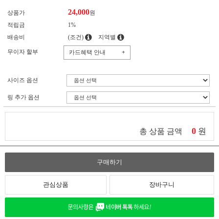
24,000
상품가
원
적립금
1%
배송비
(조건)
지역별
무이자 할부
카드혜택 안내
+
사이즈 옵션
링 추가 옵션
0
원
총 상품 금액
구매하기
관심상품
장바구니