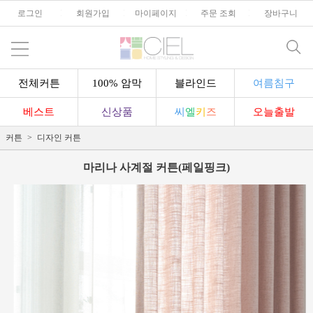
로그인
l
회원가입
l
마이페이지
l
주문 조회
l
장바구니
전체커튼
100% 암막
블라인드
여름침구
베스트
신상품
씨
엘
키
즈
오늘출발
커튼
디자인 커튼
마리나 사계절 커튼(페일핑크)