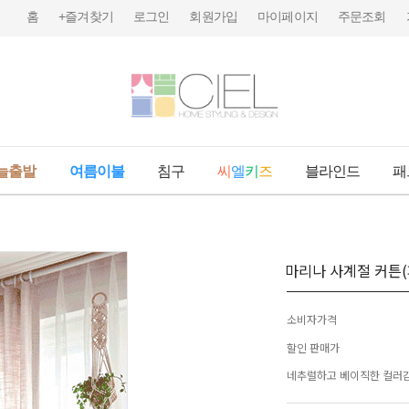
홈
+즐겨찾기
로그인
회원가입
마이페이지
주문조회
늘출발
여름이불
침구
씨
엘
키
즈
블라인드
패
마리나 사계절 커튼
소비자가격
할인 판매가
네추럴하고 베이직한 컬러감