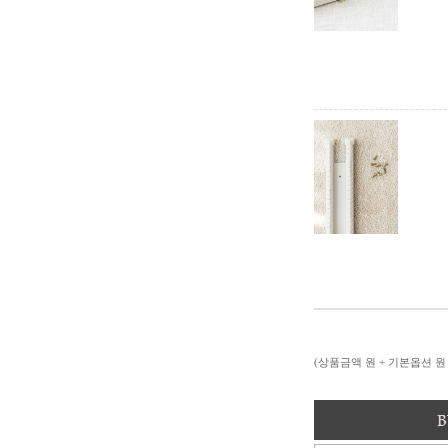
(상품금액
원 + 기본옵션
원