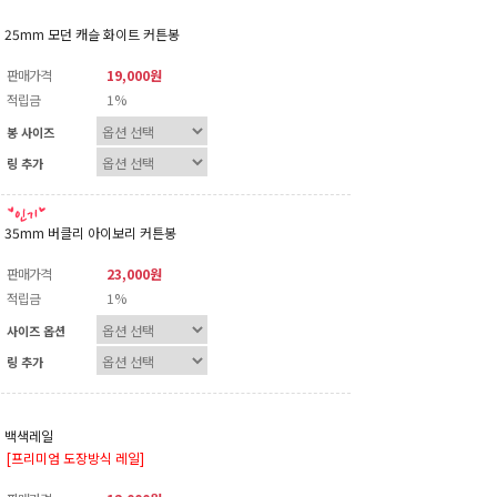
25mm 모던 캐슬 화이트 커튼봉
판매가격
19,000원
적립금
1%
봉 사이즈
링 추가
35mm 버클리 아이보리 커튼봉
판매가격
23,000원
적립금
1%
사이즈 옵션
링 추가
백색레일
[프리미엄 도장방식 레일]