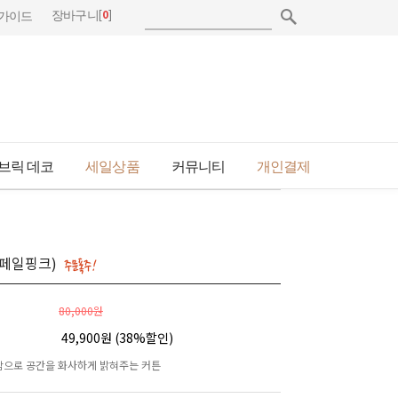
[
0
]
장바구니
가이드
브릭 데코
세일상품
커뮤니티
개인결제
(페일핑크)
80,000원
49,900원 (
38
%할인)
으로 공간을 화사하게 밝혀주는 커튼