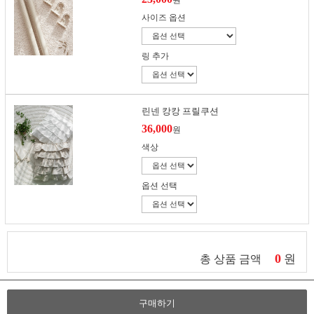
원
사이즈 옵션
링 추가
린넨 캉캉 프릴쿠션
36,000
원
색상
옵션 선택
0
원
총 상품 금액
구매하기