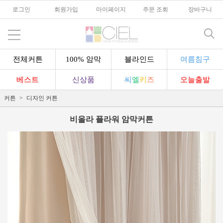
로그인
l
회원가입
l
마이페이지
l
주문 조회
l
장바구니
전체커튼
100% 암막
블라인드
여름침구
베스트
신상품
씨
엘
키
즈
오늘출발
커튼
디자인 커튼
비올라 플라워 암막커튼