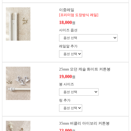
이중레일
[프리미엄 도장방식 레일]
18,000
원
사이즈 옵션
레일알 추가
25mm 모던 캐슬 화이트 커튼봉
19,000
원
봉 사이즈
링 추가
35mm 버클리 아이보리 커튼봉
23,000