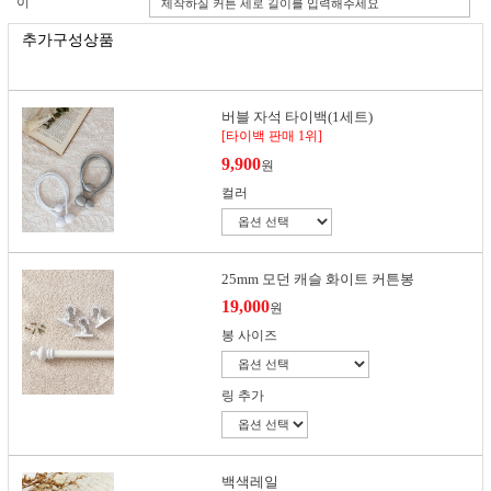
이
추가구성상품
버블 자석 타이백(1세트)
[타이백 판매 1위]
9,900
원
컬러
25mm 모던 캐슬 화이트 커튼봉
19,000
원
봉 사이즈
링 추가
백색레일