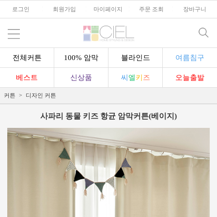
로그인
l
회원가입
l
마이페이지
l
주문 조회
l
장바구니
전체커튼
100% 암막
블라인드
여름침구
베스트
신상품
씨
엘
키
즈
오늘출발
커튼
디자인 커튼
사파리 동물 키즈 항균 암막커튼(베이지)