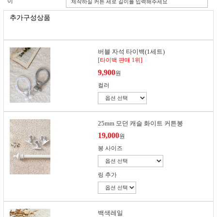
이
추가구성상품
버블 자석 타이백(1세트)
[타이백 판매 1위]
9,900
원
컬러
25mm 모던 캐슬 화이트 커튼봉
19,000
원
봉 사이즈
링 추가
백색레일