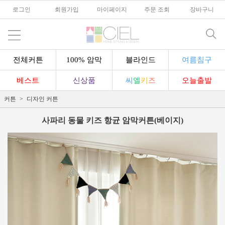
로그인
l
회원가입
l
마이페이지
l
주문 조회
l
장바구니
전체커튼
100% 암막
블라인드
여름침구
베스트
신상품
씨
엘
키
즈
오늘출발
커튼
디자인 커튼
사파리 동물 키즈 항균 암막커튼(베이지)