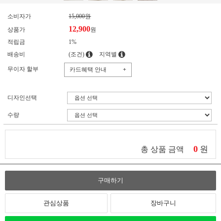
소비자가
15,000원
12,900
상품가
원
적립금
1%
배송비
(조건)
지역별
무이자 할부
카드혜택 안내
+
디자인선택
수량
0
원
총 상품 금액
구매하기
관심상품
장바구니