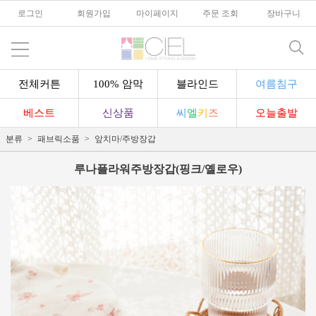
로그인
l
회원가입
l
마이페이지
l
주문 조회
l
장바구니
전체커튼
100% 암막
블라인드
여름침구
베스트
신상품
씨
엘
키
즈
오늘출발
분류
패브릭소품
앞치마/주방장갑
루나플라워주방장갑(핑크/옐로우)