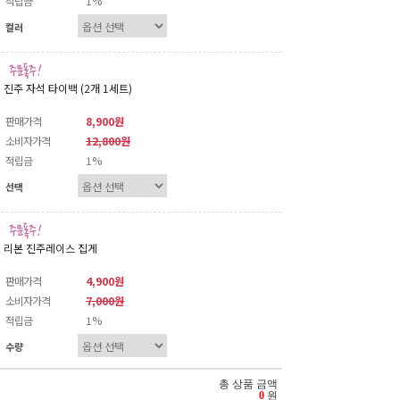
적립금
1%
컬러
진주 자석 타이백 (2개 1세트)
판매가격
8,900원
소비자가격
12,800원
적립금
1%
선택
리본 진주레이스 집게
판매가격
4,900원
소비자가격
7,000원
적립금
1%
수량
총 상품 금액
0
원