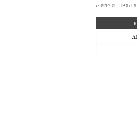
(상품금액
원 + 기본옵션
원