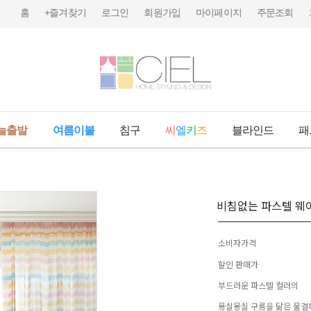
홈
+즐겨찾기
로그인
회원가입
마이페이지
주문조회
늘출발
여름이불
침구
씨
엘
키
즈
블라인드
패
비침없는 파스텔 웨
소비자가격
할인 판매가
부드러운 파스텔 컬러의
몽실몽실 구름을 닮은 물결