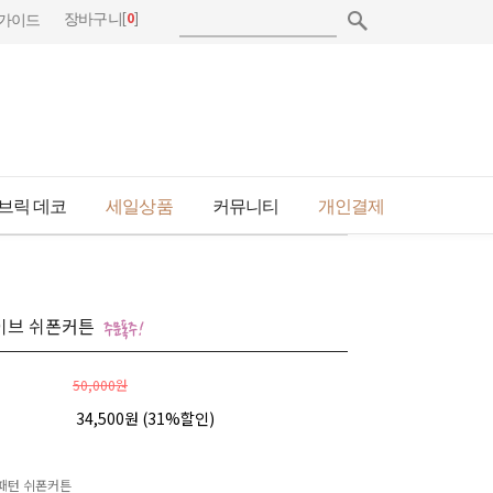
[
0
]
장바구니
가이드
브릭 데코
세일상품
커뮤니티
개인결제
이브 쉬폰커튼
50,000원
34,500원 (
31
%할인)
패턴 쉬폰커튼