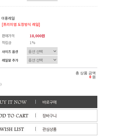
이중레일
[프리미엄 도장방식 레일]
판매가격
18,000원
적립금
1%
사이즈 옵션
레일알 추가
총 상품 금액
0
원
)