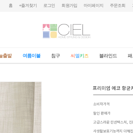
홈
+즐겨찾기
로그인
회원가입
마이페이지
주문조회
늘출발
여름이불
침구
씨
엘
키
즈
블라인드
패
프리미엄 에코 항균
소비자가격
할인 판매가
고급스러운 린넨텍스쳐, 친
사생활보호기능까지 더해진