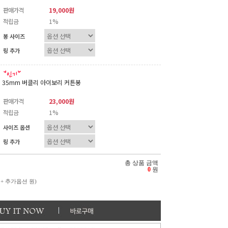
판매가격
19,000원
적립금
1%
봉 사이즈
링 추가
35mm 버클리 아이보리 커튼봉
판매가격
23,000원
적립금
1%
사이즈 옵션
링 추가
총 상품 금액
0
원
 + 추가옵션
원)