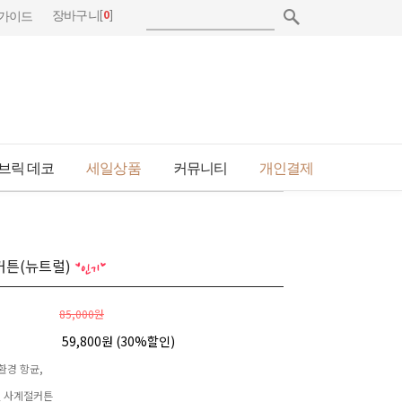
[
0
]
장바구니
가이드
브릭 데코
세일상품
커뮤니티
개인결제
커튼(뉴트럴)
85,000원
59,800원 (
30
%할인)
환경 항균,
 사계절커튼