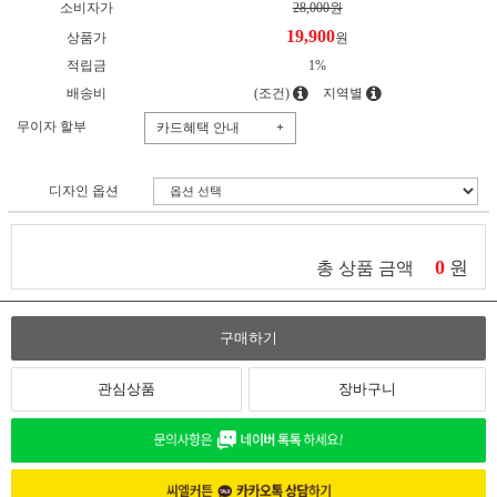
소비자가
28,000원
19,900
상품가
원
적립금
1%
배송비
(조건)
지역별
무이자 할부
카드혜택 안내
+
디자인 옵션
0
원
총 상품 금액
구매하기
관심상품
장바구니