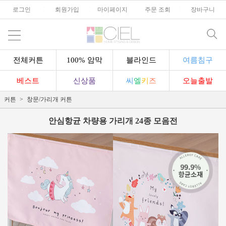
로그인
l
회원가입
l
마이페이지
l
주문 조회
l
장바구니
전체커튼
100% 암막
블라인드
여름침구
베스트
신상품
씨
엘
키
즈
오늘출발
커튼
창문/가리개 커튼
안심항균 차량용 가리개 24종 모음전