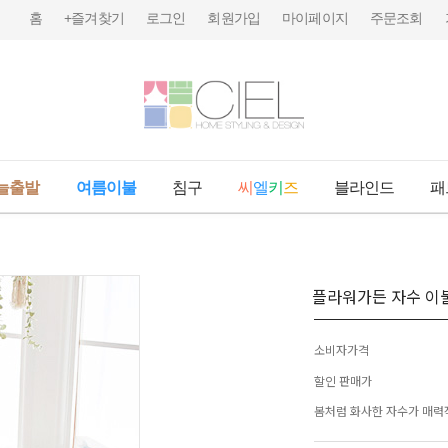
홈
+즐겨찾기
로그인
회원가입
마이페이지
주문조회
늘출발
여름이불
침구
씨
엘
키
즈
블라인드
패
플라워가든 자수 
소비자가격
할인 판매가
봄처럼 화사한 자수가 매력