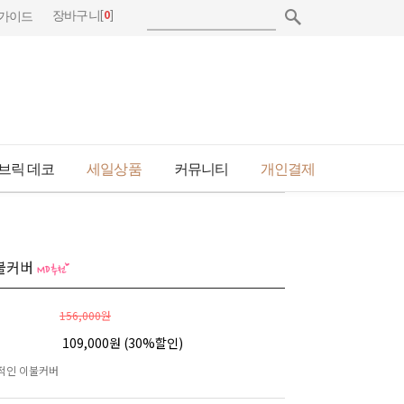
[
0
]
장바구니
가이드
브릭 데코
세일상품
커뮤니티
개인결제
이불커버
156,000원
109,000원 (
30
%할인)
적인 이불커버