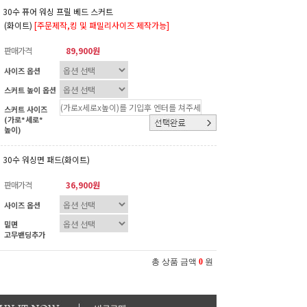
30수 퓨어 워싱 프릴 베드 스커트
(화이트)
[주문제작,킹 및 패밀리사이즈 제작가능]
판매가격
89,900원
사이즈 옵션
스커트 높이 옵션
스커트 사이즈
(가로*세로*
높이)
30수 워싱면 패드(화이트)
판매가격
36,900원
사이즈 옵션
밑면
고무밴딩추가
총 상품 금액
0
원