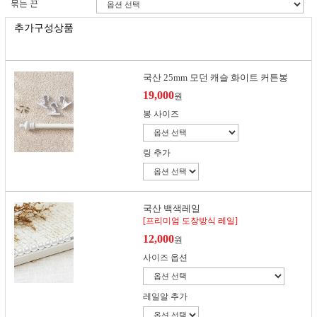
묶는 끈
추가구성상품
국산 25mm 모던 캐슬 화이트 커튼봉
19,000
원
봉 사이즈
링 추가
국산 백색레일
[프리미엄 도장방식 레일]
12,000
원
사이즈 옵션
레일알 추가