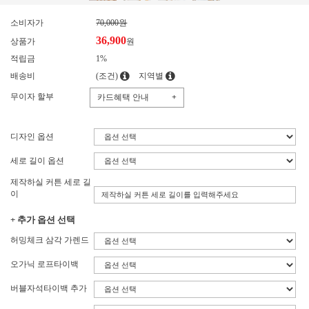
소비자가
70,000원
36,900
상품가
원
적립금
1%
배송비
(조건)
지역별
무이자 할부
카드혜택 안내
+
디자인 옵션
세로 길이 옵션
제작하실 커튼 세로 길
이
+ 추가 옵션 선택
허밍체크 삼각 가렌드
오가닉 로프타이백
버블자석타이백 추가