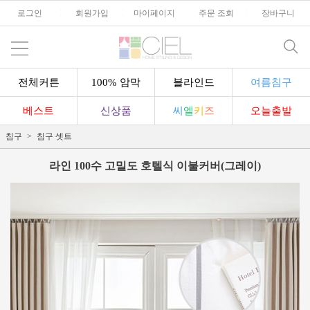
로그인
l
회원가입
l
마이페이지
l
주문 조회
l
장바구니
전체커튼
100% 암막
블라인드
여름침구
베스트
신상품
씨
엘
키
즈
오늘출발
침구
침구 셋트
라인 100수 고밀도 호텔식 이불커버(그레이)