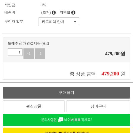
적립금
1%
배송비
(조건)
지역별
무이자 할부
카드혜택 안내
+
도예주님 개인결제란 (AR)
479,200
원
+1
-1
479,200
원
총 상품 금액
구매하기
관심상품
장바구니