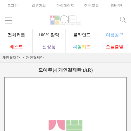
로그인
l
회원가입
l
마이페이지
l
주문 조회
l
장바구니
전체커튼
100% 암막
블라인드
여름침구
베스트
신상품
씨
엘
키
즈
오늘출발
개인결재란
개인결재란
도예주님 개인결제란 (AR)