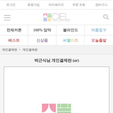
로그인
l
회원가입
l
마이페이지
l
주문 조회
l
장바구니
전체커튼
100% 암막
블라인드
여름침구
베스트
신상품
씨
엘
키
즈
오늘출발
개인결재란
개인결재란
박근식님 개인결제란 (ar)