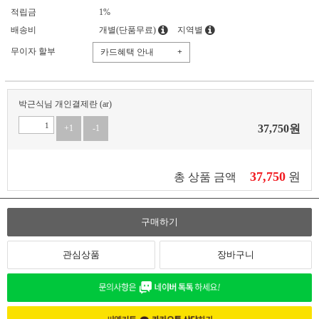
적립금
1%
배송비
개별(단품무료)
지역별
무이자 할부
카드혜택 안내
+
박근식님 개인결제란 (ar)
37,750
원
+1
-1
37,750
원
총 상품 금액
구매하기
관심상품
장바구니