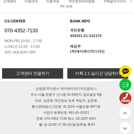
ㅣ
ㅣ
ㅣ
ㅣ
ㅣ
고객센터
이용안내
이용약관
개인정보처리방침
구매설치가이드
PC 버전
CS CENTER
BANK INFO
070-4352-7133
국민은행
458301-01-542370
MON-FRI 10:00 - 17:00
예금주
LUNCH 12:00 - 13:00
(주)제이에이치디자인
SAT, HOLIDAY OFF
고객센터 연결하기
카톡 1:1 실시간 상담하기
상점명:주식회사 제이에이치디자인컴퍼니
주소:서울 은평구 신사동 24-59번지 경보빌딩 9층
대표: 김준호 개인정보 보호 책임자: 김준호
통신판매업신고번호: 제 2019-서울은평-0977호
사업자 등록번호: 661-81-01521
전화: 070-4352-7133 팩스: 02-2267-5917
월~금 10:00~17:30 (토/일/공휴일 휴무)