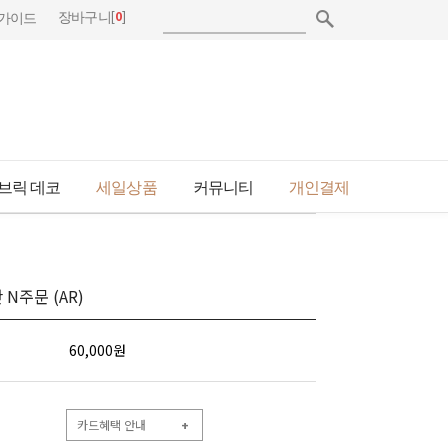
[
0
]
장바구니
가이드
브릭 데코
세일상품
커뮤니티
개인결제
N주문 (AR)
60,000
원
카드혜택 안내
+