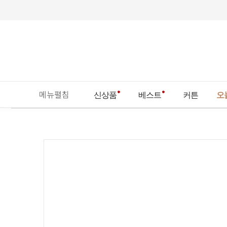
메뉴펼침
신상품
베스트
커튼
오