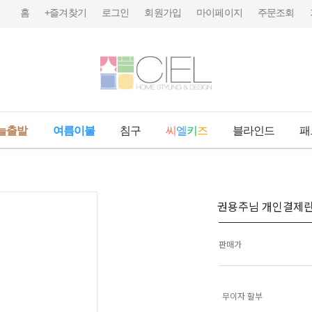
홈
+즐겨찾기
로그인
회원가입
마이페이지
주문조회
늘출발
여름이불
침구
씨
엘
키
즈
블라인드
패
권용주님 개인결제란 
판매가
무이자 할부