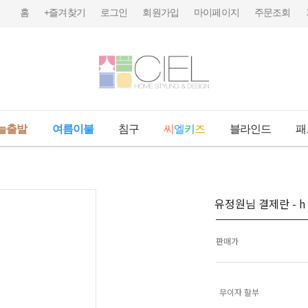
홈
+즐겨찾기
로그인
회원가입
마이페이지
주문조회
늘출발
여름이불
침구
씨
엘
키
즈
블라인드
패
유정원님 결제란 - h 
판매가
무이자 할부