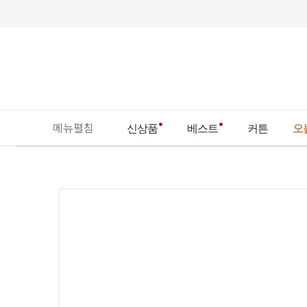
메뉴펼침
신상품
베스트
커튼
오