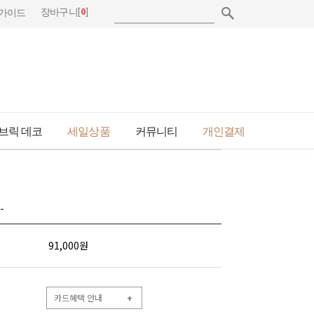
[
0
]
장바구니
가이드
브릭 데코
세일상품
커뮤니티
개인결제
-
91,000
원
카드혜택 안내
+