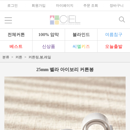
로그인
l
회원가입
l
마이페이지
l
주문 조회
l
장바구니
전체커튼
100% 암막
블라인드
여름침구
베스트
신상품
씨
엘
키
즈
오늘출발
분류
커튼
커튼링,봉,레일
25mm 벨라 아이보리 커튼봉