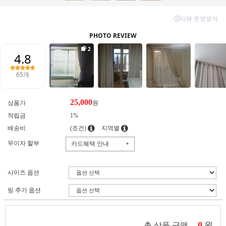
25,000
상품가
원
적립금
1%
배송비
(조건)
지역별
무이자 할부
카드혜택 안내
+
사이즈 옵션
링 추가 옵션
0
원
총 상품 금액