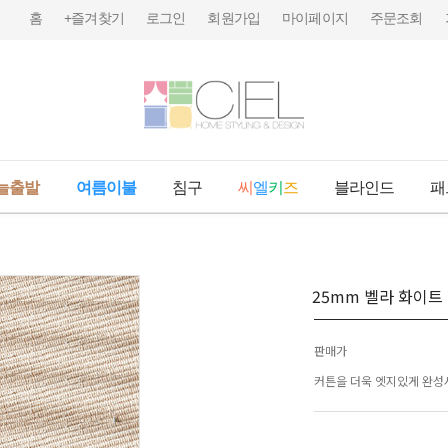
홈
+즐겨찾기
로그인
회원가입
마이페이지
주문조회
늘출발
여름이불
침구
씨
엘
키
즈
블라인드
패
25mm 벨라 화이트
판매가
커튼을 더욱 엣지있게 완성