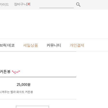
[
0
]
장바구니
가이드
브릭 데코
세일상품
커뮤니티
개인결제
 커튼봉
25,000원
시켜주는 벨라 화이트 커튼봉