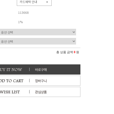
카드혜택 안내
+
113668
1%
총 상품 금액
0
원