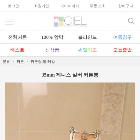
로그인
l
회원가입
l
마이페이지
l
주문 조회
l
장바구니
전체커튼
100% 암막
블라인드
여름침구
베스트
신상품
씨
엘
키
즈
오늘출발
분류
커튼
커튼링,봉,레일
35mm 제니스 실버 커튼봉