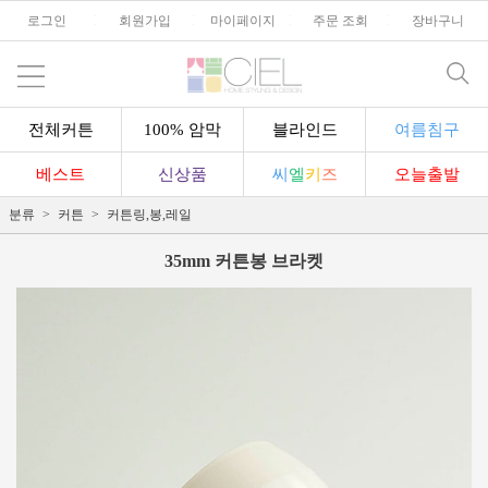
로그인
l
회원가입
l
마이페이지
l
주문 조회
l
장바구니
전체커튼
100% 암막
블라인드
여름침구
베스트
신상품
씨
엘
키
즈
오늘출발
분류
커튼
커튼링,봉,레일
35mm 커튼봉 브라켓