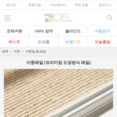
로그인
l
회원가입
l
마이페이지
l
주문 조회
l
장바구니
전체커튼
100% 암막
블라인드
여름침구
베스트
신상품
씨
엘
키
즈
오늘출발
분류
커튼
커튼링,봉,레일
이중레일 [프리미엄 도장방식 레일]