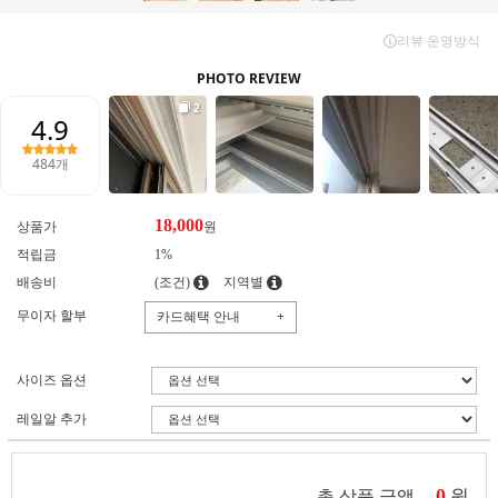
18,000
상품가
원
적립금
1%
배송비
(조건)
지역별
무이자 할부
카드혜택 안내
+
사이즈 옵션
레일알 추가
0
원
총 상품 금액