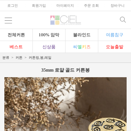
로그인
l
회원가입
l
마이페이지
l
주문 조회
l
장바구니
전체커튼
100% 암막
블라인드
여름침구
베스트
신상품
씨
엘
키
즈
오늘출발
분류
커튼
커튼링,봉,레일
35mm 로얄 골드 커튼봉