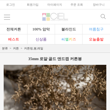
로그인
l
회원가입
l
마이페이지
l
주문 조회
l
장바구니
전체커튼
100% 암막
블라인드
여름침구
베스트
신상품
씨
엘
키
즈
오늘출발
분류
커튼
커튼링,봉,레일
35mm 로얄 골드 앤드캡 커튼봉