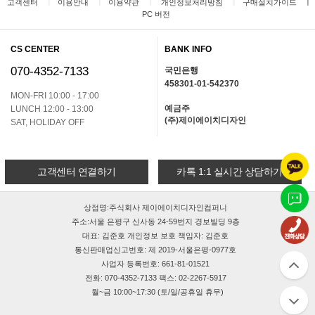
ㅣ
ㅣ
ㅣ
ㅣ
ㅣ
고객센터
이용안내
이용약관
개인정보처리방침
구매설치가이드
PC 버전
CS CENTER
BANK INFO
070-4352-7133
국민은행
458301-01-542370
MON-FRI 10:00 - 17:00
예금주
LUNCH 12:00 - 13:00
(주)제이에이치디자인
SAT, HOLIDAY OFF
고객센터 연결하기
카톡 1:1 실시간 상담하기
상점명:주식회사 제이에이치디자인컴퍼니
주소:서울 은평구 신사동 24-59번지 경보빌딩 9층
대표: 김준호 개인정보 보호 책임자: 김준호
통신판매업신고번호: 제 2019-서울은평-0977호
사업자 등록번호: 661-81-01521
전화: 070-4352-7133 팩스: 02-2267-5917
월~금 10:00~17:30 (토/일/공휴일 휴무)