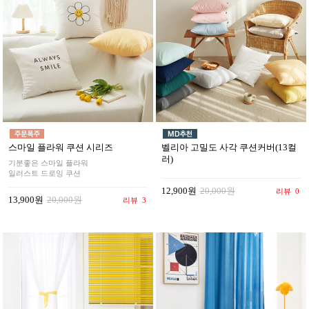
스마일 플라워 쿠션 시리즈
벨리아 고밀도 사각 쿠션커버(13컬
러)
기분좋은 스마일 플라워
일러스트 드로잉 쿠션
12,900원
20,000원
리뷰
0
13,900원
20,000원
리뷰
3