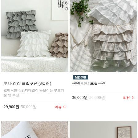
루나 캉캉 프릴쿠션 (3컬러)
린넨 캉캉 프릴쿠션
로맨틱한 캉캉디테일이 돋보이는 부드러
운 면 쿠션
36,000원
50,000원
리뷰
0
29,900원
50,000원
리뷰
0