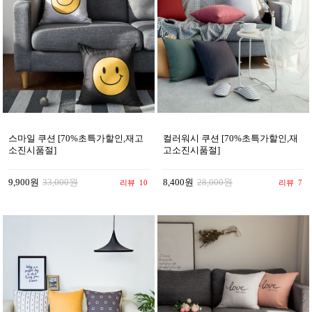
스마일 쿠션 [70%초특가할인,재고
컬러워시 쿠션 [70%초특가할인,재
소진시품절]
고소진시품절]
9,900원
33,000원
8,400원
28,000원
리뷰
10
리뷰
7