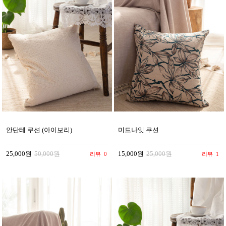
안단테 쿠션 (아이보리)
미드나잇 쿠션
25,000원
50,000원
15,000원
25,000원
리뷰
0
리뷰
1