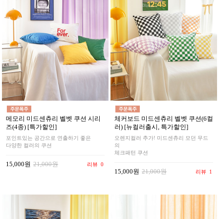
메모리 미드센츄리 벨벳 쿠션 시리
체커보드 미드센츄리 벨벳 쿠션(6컬
즈(4종) [특가할인]
러) [뉴컬러출시, 특가할인]
포인트있는 공간으로 연출하기 좋은
오렌지컬러 추가! 미드센츄리 모던 무드
다양한 컬러의 쿠션
의
체크패턴 쿠션
15,000원
21,000원
리뷰
0
15,000원
21,000원
리뷰
1