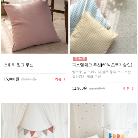
스위티 핑크 쿠션
파스텔체크 쿠션[60% 초특가할인]
엘로우,핑크,베이지,블루 등의 소프트한
컬러감의 체크 쿠션
15,000원
25,000원
리뷰
1
12,900원
32,300원
리뷰
0