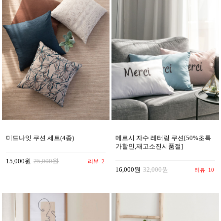
미드나잇 쿠션 세트(4종)
메르시 자수 레터링 쿠션[50%초특
가할인,재고소진시품절]
15,000원
25,000원
리뷰
2
16,000원
32,000원
리뷰
10