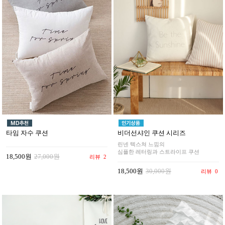
비더선샤인 쿠션 시리즈
타임 자수 쿠션
린넨 텍스쳐 느낌의
심플한 레터링과 스트라이프 쿠션
18,500원
27,000원
리뷰
2
18,500원
30,000원
리뷰
0