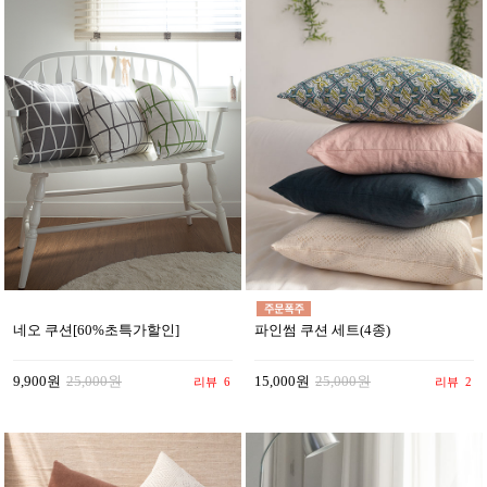
네오 쿠션[60%초특가할인]
파인썸 쿠션 세트(4종)
9,900원
25,000원
15,000원
25,000원
리뷰
6
리뷰
2