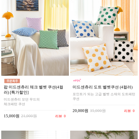
팝 미드센츄리 체크 벨벳 쿠션(4컬
미드센츄리 도트 벨벳쿠션 (4컬러)
러) [특가할인]
포인트가 되는 고급 벨벳 소재의 도트패턴
쿠션
미드센츄리 모던 무드의
체크패턴 쿠션
20,000원
35,000원
리뷰
0
15,000원
21,000원
리뷰
0