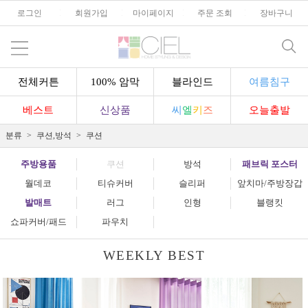
로그인
l
회원가입
l
마이페이지
l
주문 조회
l
장바구니
전체커튼
100% 암막
블라인드
여름침구
베스트
신상품
씨
엘
키
즈
오늘출발
분류
쿠션,방석
쿠션
주방용품
쿠션
방석
패브릭 포스터
월데코
티슈커버
슬리퍼
앞치마/주방장갑
발매트
러그
인형
블랭킷
쇼파커버/패드
파우치
WEEKLY BEST