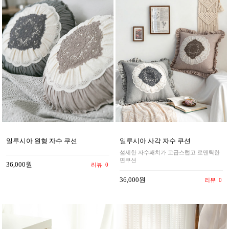
일루시아 원형 자수 쿠션
일루시아 사각 자수 쿠션
섬세한 자수패치가 고급스럽고 로맨틱한
면쿠션
36,000원
리뷰
0
36,000원
리뷰
0