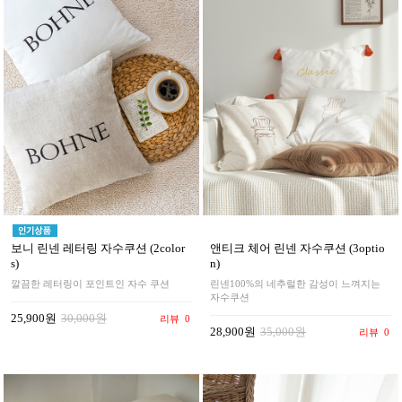
보니 린넨 레터링 자수쿠션 (2color
앤티크 체어 린넨 자수쿠션 (3optio
s)
n)
깔끔한 레터링이 포인트인 자수 쿠션
린넨100%의 네추럴한 감성이 느껴지는
자수쿠션
25,900원
30,000원
리뷰
0
28,900원
35,000원
리뷰
0