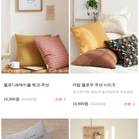
멜로디&메이플 체크 쿠션
어텀 멜로우 쿠션 시리즈
아기자기한 패턴과 컬러매치의 쿠션세트
16,900원
20,000원
리뷰
1
16,900원
25,000원
리뷰
2