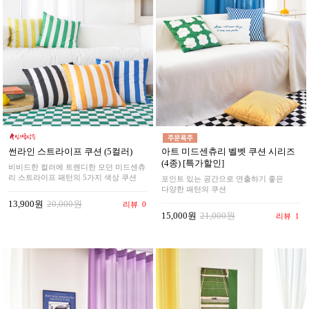
썬라인 스트라이프 쿠션 (5컬러)
아트 미드센츄리 벨벳 쿠션 시리즈
(4종) [특가할인]
비비드한 컬러에 트렌디한 모던 미드센츄
리 스트라이프 패턴의 5가지 색상 쿠션
포인트 있는 공간으로 연출하기 좋은
다양한 패턴의 쿠션
13,900원
20,000원
리뷰
0
15,000원
21,000원
리뷰
1