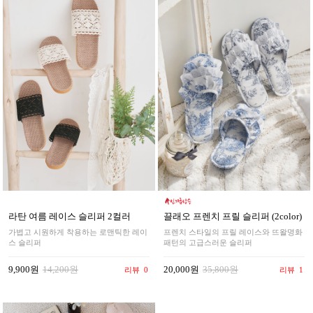
라탄 여름 레이스 슬리퍼 2컬러
끌래오 프렌치 프릴 슬리퍼 (2color)
가볍고 시원하게 착용하는 로맨틱한 레이
프렌치 스타일의 프릴 레이스와 뜨왈명화
스 슬리퍼
패턴의 고급스러운 슬리퍼
9,900원
14,200원
20,000원
35,800원
리뷰
0
리뷰
1