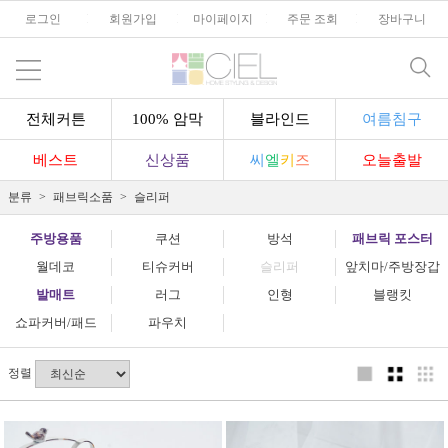
로그인
l
회원가입
l
마이페이지
l
주문 조회
l
장바구니
전체커튼
100% 암막
블라인드
여름침구
베스트
신상품
씨
엘
키
즈
오늘출발
분류
패브릭소품
슬리퍼
주방용품
쿠션
방석
패브릭 포스터
월데코
티슈커버
슬리퍼
앞치마/주방장갑
발매트
러그
인형
블랭킷
쇼파커버/패드
파우치
정렬