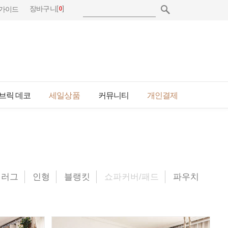
[
0
]
장바구니
가이드
브릭 데코
세일상품
커뮤니티
개인결제
러그
인형
블랭킷
쇼파커버/패드
파우치