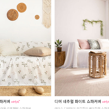
쇼파커버
디어 네추럴 화이트 쇼파커버
그러운 리프패턴 쇼파커버
레이스 디테일이 감각적인 베이직한 소파