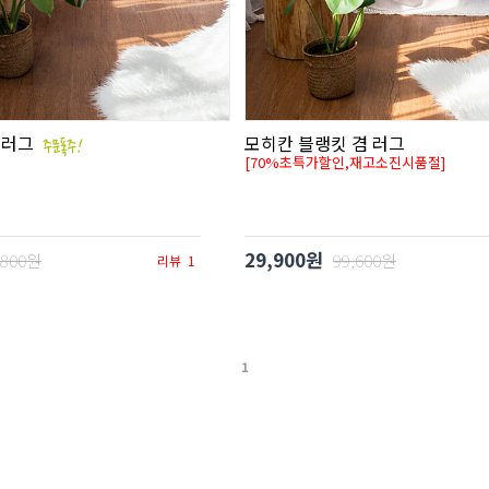
 러그
모히칸 블랭킷 겸 러그
[70%초특가할인,재고소진시품절]
29,900원
,800원
99,600원
리뷰
1
1