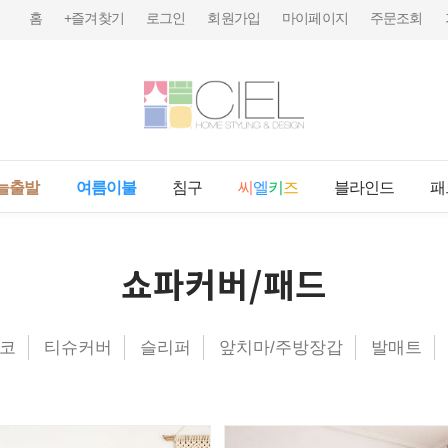
홈
+즐겨찾기
로그인
회원가입
마이페이지
주문조회
늘출발
여름이불
침구
씨
엘
키
즈
블라인드
패
쇼파커버/패드
코
티슈커버
슬리퍼
앞치마/주방장갑
발매트