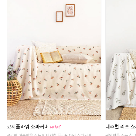
코지플라워 쇼파커버
네추럴 리프 
공간에 아늑함을 주는 빈티지한 플라워패턴 쇼파커버
편안함을 주는 싱