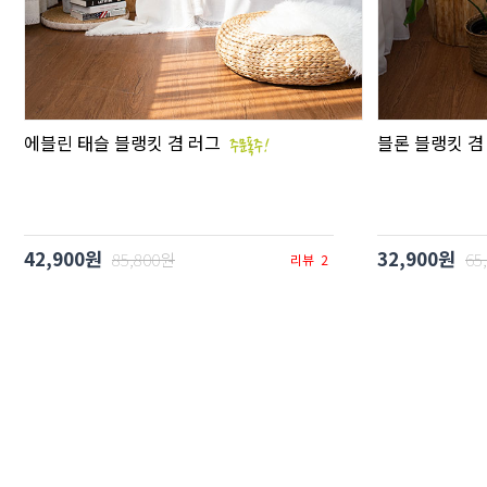
에블린 태슬 블랭킷 겸 러그
블론 블랭킷 겸
42,900원
32,900원
85,800원
65
리뷰
2