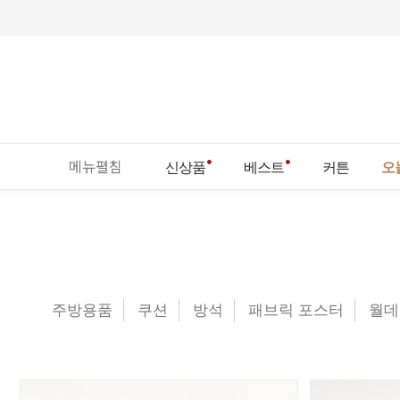
메뉴펼침
신상품
베스트
커튼
오
주방용품
쿠션
방석
패브릭 포스터
월데