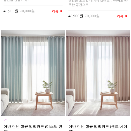
편안한 오트밀 베이지 컬러로 아늑하고 따
뜻한 공간으로
48,900원
70,000원
리뷰
0
48,900원
70,000원
리뷰
0
어반 린넨 항균 암막커튼 (샌드 베이
어반 린넨 항균 암막커튼 (미스틱 민