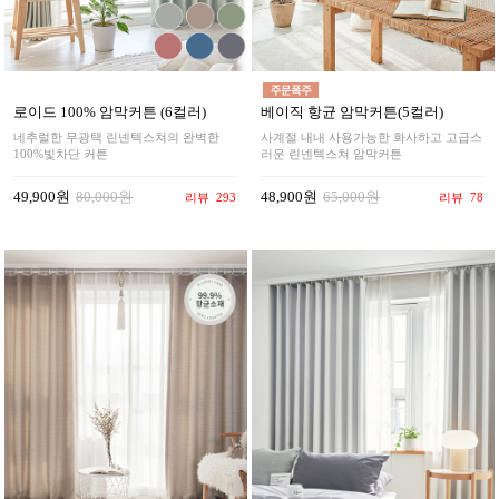
로이드 100% 암막커튼 (6컬러)
베이직 항균 암막커튼(5컬러)
네추럴한 무광택 린넨텍스쳐의 완벽한
사계절 내내 사용가능한 화사하고 고급스
100%빛차단 커튼
러운 린넨텍스쳐 암막커튼
49,900원
80,000원
48,900원
65,000원
리뷰
293
리뷰
78