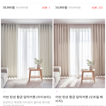
58,900원
85,000원
54,900원
99,000원
리뷰
1
리뷰
215
어반 린넨 항균 암막커튼 (아이보리)
어반 린넨 항균 암막커튼 (오트밀 베
이지)
은은하고 깨끗한 아이보리 컬러로 화사한
공간을 완성하세요