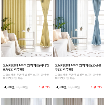
오브제벨벳 100% 암막커튼(허니옐
오브제벨벳 100% 암막커튼(오션블
로우)[강력추천]
루)[강력추천]
고급스러운 무광택 벨벳텍스쳐의 완벽한
고급스러운 무광택 벨벳텍스쳐의 완벽한
100%빛차단 커튼
100%빛차단 커튼
54,900원
99,000원
54,900원
99,000원
리뷰
215
리뷰
215