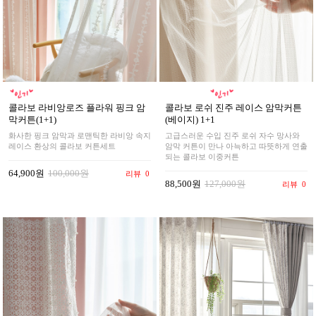
콜라보 라비앙로즈 플라워 핑크 암
콜라보 로쉬 진주 레이스 암막커튼
막커튼(1+1)
(베이지) 1+1
화사한 핑크 암막과 로맨틱한 라비앙 속지
고급스러운 수입 진주 로쉬 자수 망사와
레이스 환상의 콜라보 커튼세트
암막 커튼이 만나 아늑하고 따뜻하게 연출
되는 콜라보 이중커튼
64,900원
100,000원
리뷰
0
88,500원
127,000원
리뷰
0