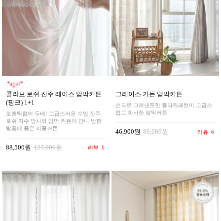
콜라보 로쉬 진주 레이스 암막커튼
그레이스 가든 암막커튼
(핑크) 1+1
손으로 그려낸듯한 플라워패턴이 고급스
럽고 화사한 암막커튼
로맨틱함이 두배! 고급스러운 수입 진주
로쉬 자수 망사와 암막 커튼이 만나 방한
방풍에 좋은 이중커튼
46,900원
80,000원
리뷰
6
88,500원
127,000원
리뷰
0