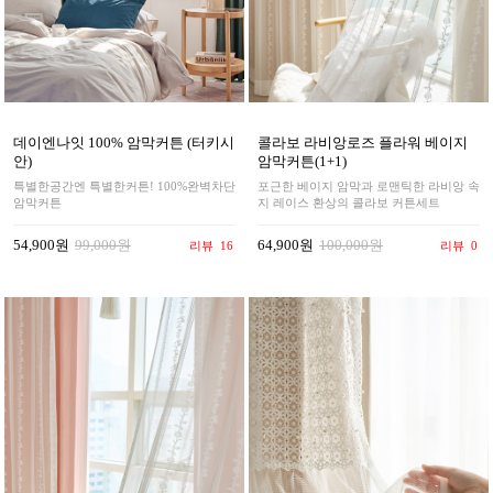
데이엔나잇 100% 암막커튼 (터키시
콜라보 라비앙로즈 플라워 베이지
안)
암막커튼(1+1)
특별한공간엔 특별한커튼! 100%완벽차단
포근한 베이지 암막과 로맨틱한 라비앙 속
암막커튼
지 레이스 환상의 콜라보 커튼세트
54,900원
99,000원
64,900원
100,000원
리뷰
16
리뷰
0