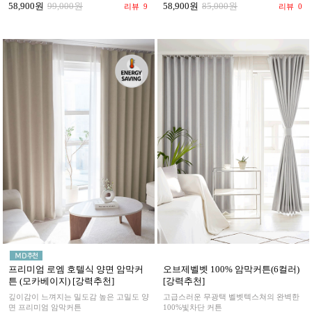
58,900원
85,000원
58,900원
99,000원
리뷰
0
리뷰
9
프리미엄 로엠 호텔식 양면 암막커
오브제벨벳 100% 암막커튼(6컬러)
튼 (모카베이지) [강력추천]
[강력추천]
깊이감이 느껴지는 밀도감 높은 고밀도 양
고급스러운 무광택 벨벳텍스쳐의 완벽한
면 프리미엄 암막커튼
100%빛차단 커튼