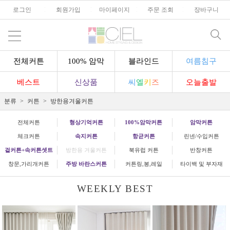
로그인
l
회원가입
l
마이페이지
l
주문 조회
l
장바구니
전체커튼
100% 암막
블라인드
여름침구
베스트
신상품
씨
엘
키
즈
오늘출발
분류
커튼
방한용겨울커튼
전체커튼
형상기억커튼
100%암막커튼
암막커튼
체크커튼
속지커튼
항균커튼
린넨/수입커튼
겉커튼+속커튼셋트
방한용 겨울커튼
북유럽 커튼
반창커튼
창문,가리개커튼
주방 바란스커튼
커튼링,봉,레일
타이백 및 부자재
WEEKLY BEST