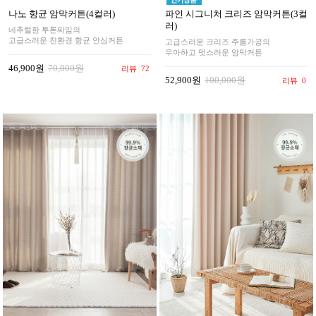
나노 항균 암막커튼(4컬러)
파인 시그니처 크리즈 암막커튼(3컬
러)
네추럴한 투톤짜임의
고급스러운 친환경 항균 안심커튼
고급스러운 크리즈 주름가공의
우아하고 멋스러운 암막커튼
46,900원
70,000원
리뷰
72
52,900원
100,000원
리뷰
0