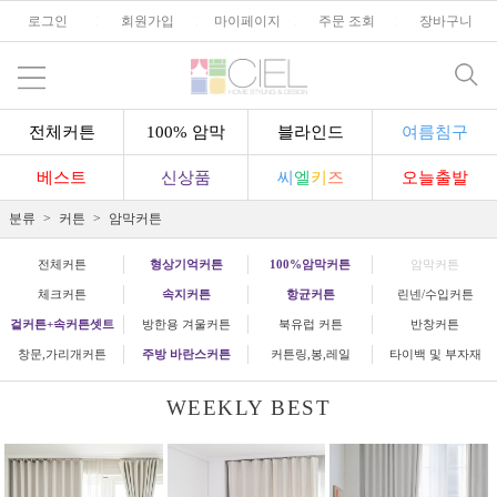
로그인
l
회원가입
l
마이페이지
l
주문 조회
l
장바구니
전체커튼
100% 암막
블라인드
여름침구
베스트
신상품
씨
엘
키
즈
오늘출발
분류
커튼
암막커튼
전체커튼
형상기억커튼
100%암막커튼
암막커튼
체크커튼
속지커튼
항균커튼
린넨/수입커튼
겉커튼+속커튼셋트
방한용 겨울커튼
북유럽 커튼
반창커튼
창문,가리개커튼
주방 바란스커튼
커튼링,봉,레일
타이백 및 부자재
WEEKLY BEST