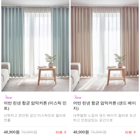
어반 린넨 항균 암막커튼 (샌드 베이
어반 린넨 항균 암막커튼 (미스틱 민
지)
트)
네추럴한 느낌의 샌드 베이지 컬러로 포근
산뜻하고 편안한 공간 미스틱민트 컬러로
하고 안정감있는 공간으로
연출
48,900원
70,000원
48,900원
70,000원
리뷰
0
리뷰
0