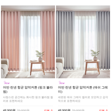
어반 린넨 항균 암막커튼 (핑크 블라
어반 린넨 항균 암막커튼 (애쉬 그레
썸)
이)
사랑스런 공간에는 화사한 핑크 블라썸 컬
세련된 애쉬 그레이 컬러로 모던하고 감각
러로 표현하세요
적으로 표현하세요
48,900원
70,000원
48,900원
70,000원
리뷰
0
리뷰
0