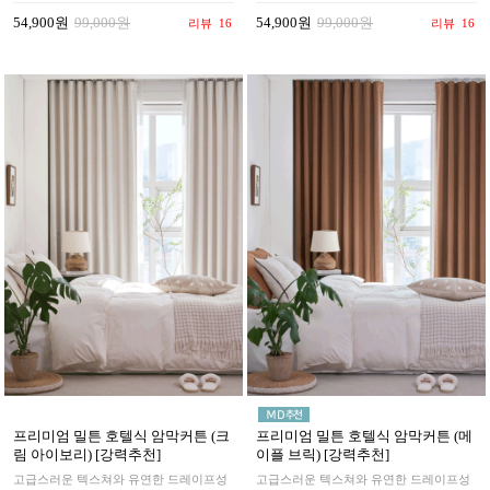
54,900원
99,000원
54,900원
99,000원
리뷰
16
리뷰
16
프리미엄 밀튼 호텔식 암막커튼 (크
프리미엄 밀튼 호텔식 암막커튼 (메
림 아이보리) [강력추천]
이플 브릭) [강력추천]
고급스러운 텍스쳐와 유연한 드레이프성
고급스러운 텍스쳐와 유연한 드레이프성