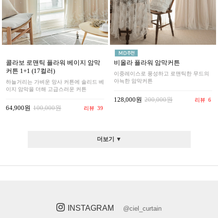
콜라보 로맨틱 플라워 베이지 암막
비올라 플라워 암막커튼
커튼 1+1 (17컬러)
이중레이스로 풍성하고 로맨틱한 무드의
아늑한 암막커튼
하늘거리는 가벼운 망사 커튼에 솔리드 베
이지 암막을 더해 고급스러운 커튼
128,000원
200,000원
리뷰
6
64,900원
100,000원
리뷰
39
더보기 ▼
INSTAGRAM
@ciel_curtain