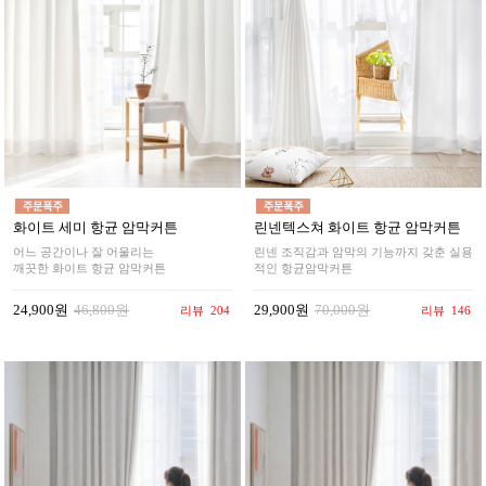
화이트 세미 항균 암막커튼
린넨텍스쳐 화이트 항균 암막커튼
어느 공간이나 잘 어울리는
린넨 조직감과 암막의 기능까지 갖춘 실용
깨끗한 화이트 항균 암막커튼
적인 항균암막커튼
24,900원
46,800원
29,900원
70,000원
리뷰
204
리뷰
146