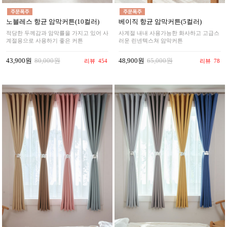
노블레스 항균 암막커튼(10컬러)
베이직 항균 암막커튼(5컬러)
적당한 두께감과 암막률을 가지고 있어 사
사계절 내내 사용가능한 화사하고 고급스
계절용으로 사용하기 좋은 커튼
러운 린넨텍스쳐 암막커튼
43,900원
80,000원
48,900원
65,000원
리뷰
454
리뷰
78