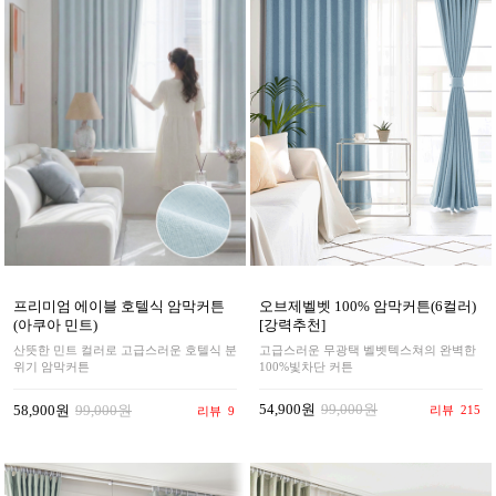
오브제벨벳 100% 암막커튼(6컬러)
프리미엄 에이블 호텔식 암막커튼
[강력추천]
(아쿠아 민트)
고급스러운 무광택 벨벳텍스쳐의 완벽한
산뜻한 민트 컬러로 고급스러운 호텔식 분
100%빛차단 커튼
위기 암막커튼
54,900원
99,000원
58,900원
99,000원
리뷰
215
리뷰
9