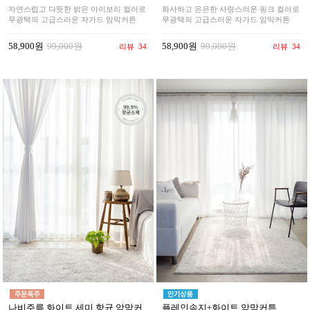
자연스럽고 다뜻한 밝은 아이보리 컬러로
화사하고 은은한 사랑스러운 핑크 컬러로
무광택의 고급스러운 자가드 암막커튼
무광택의 고급스러운 자가드 암막커튼
58,900원
99,000원
58,900원
99,000원
리뷰
34
리뷰
34
나비주름 화이트 세미 항균 암막커
플레인속지+화이트 암막커튼