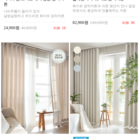
튼
화이트 암막커튼과 쉬폰 원단이 만나 깔끔
하면서도 풍성하게 연출해주는 커튼
나비주름이 들어가 있어
살랑살랑하고 부드러운 화이트 암막커튼
82,900원
140,000원
리뷰
96
24,900원
46,800원
리뷰
28