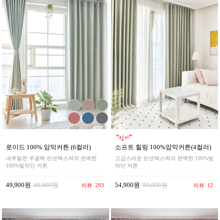
로이드 100% 암막커튼 (6컬러)
소프트 힐링 100%암막커튼(4컬러)
네추럴한 무광택 린넨텍스쳐의 완벽한
고급스러운 린넨텍스쳐의 완벽한 100%빛
100%빛차단 커튼
차단 커튼
49,900원
80,000원
54,900원
99,000원
리뷰
293
리뷰
12